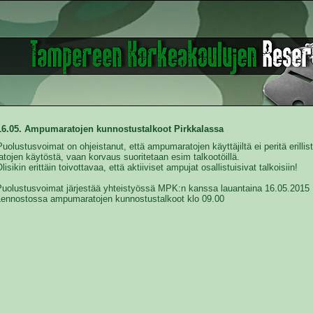
16.05. Ampumaratojen kunnostustalkoot Pirkkalassa
Puolustusvoimat on ohjeistanut, että ampumaratojen käyttäjiltä ei peritä erillis
atojen käytöstä, vaan korvaus suoritetaan esim talkootöillä.
lisikin erittäin toivottavaa, että aktiiviset ampujat osallistuisivat talkoisiin!
Puolustusvoimat järjestää yhteistyössä MPK:n kanssa lauantaina 16.05.2015
Lennostossa ampumaratojen kunnostustalkoot klo 09.00