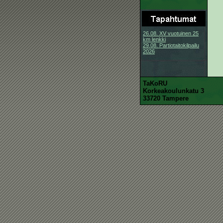
26.08. XV vuotuinen 25
km lenkki
29.08. Partiotaitokilpailu
2026
TaKoRU
Korkeakoulunkatu 3
33720 Tampere