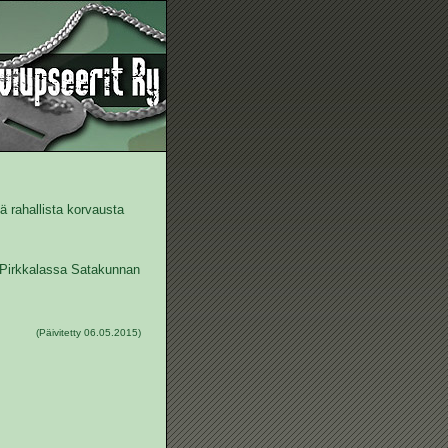
tä rahallista korvausta
 Pirkkalassa Satakunnan
(Päivitetty 06.05.2015)