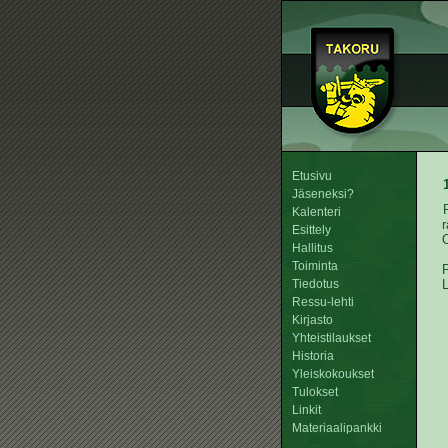
Etusivu
Jäseneksi?
Kalenteri
r
Esittely
O
Hallitus
Toiminta
Tiedotus
Ressu-lehti
Kirjasto
Yhteistilaukset
Historia
Yleiskokoukset
Tulokset
Linkit
Materiaalipankki