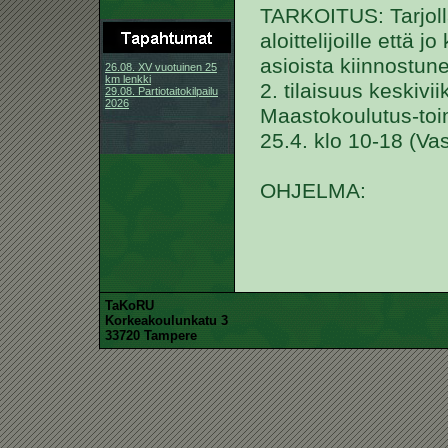
TARKOITUS: Tarjolla
aloittelijoille että
asioista kiinnostunei
26.08. XV vuotuinen 25
km lenkki
2. tilaisuus keskivii
29.08. Partiotaitokilpailu
2026
Maastokoulutus-toim
25.4. klo 10-18 (Vas
OHJELMA:
TaKoRU
Korkeakoulunkatu 3
33720 Tampere