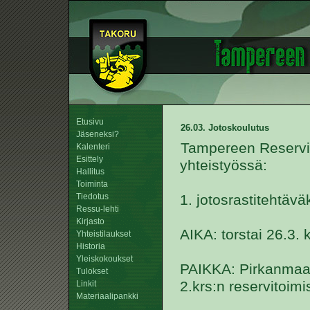
Etusivu
26.03. Jotoskoulutus
Jäseneksi?
Tampereen Reserviu
Kalenteri
Esittely
yhteistyössä:
Hallitus
Toiminta
Tiedotus
1. jotosrastitehtävä
Ressu-lehti
Kirjasto
AIKA: torstai 26.3. 
Yhteistilaukset
Historia
Yleiskokoukset
PAIKKA: Pirkanmaan 
Tulokset
2.krs:n reservitoim
Linkit
Materiaalipankki