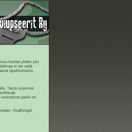
eissu kestää yhden yön
itelmaa ei ole vielä
saavat tapahtumasta
lla. Tästä siirymme
äveltävää
sivistyksen pariin on
taan. Osallistujat