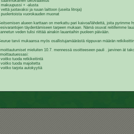
* säänmukainen ulkovaatetus
* makuupussi + -alusta
 vettä juotavaksi ja ruuan laittoon (useita litroja)
* puolentoista vuorokauden muonat
Seitsemisen alueen karttaan on merkattu pari kaivoa/lähdettä, joita pyrimme
vesivarantojen täydentämiseen tarpeen mukaan. Nämä osuvat reitillemme lauan
annetun veden tulisi riittää ainakin lauantaihin puoleen päivään.
eurue tarvii mukaansa myös osallistujamäärästä riippuvan määrän retkikeittimi
lmoittautumiset mieluiten 10.7. mennessä osoitteeseen pauli . jarvinen ät takor
lmoittautuessasi:
 voitko tuoda retkikeitintä
 voitko tuoda majoitetta
 voitko tarjota autokyytiä