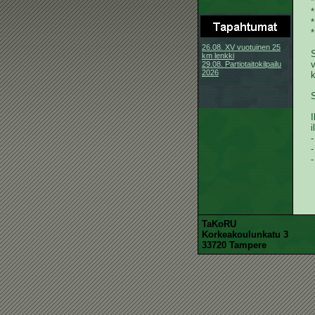
*
26.08. XV vuotuinen 25
km lenkki
29.08. Partiotaitokilpailu
2026
k
S
I
i
-
-
-
TaKoRU
Korkeakoulunkatu 3
33720 Tampere