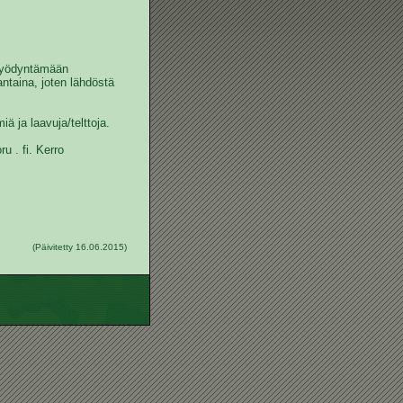
 hyödyntämään
taina, joten lähdöstä
ä ja laavuja/telttoja.
u . fi. Kerro
(Päivitetty 16.06.2015)