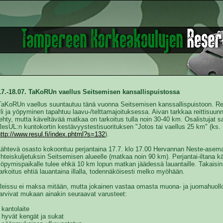
17.-18.07. TaKoRUn vaellus Seitsemisen kansallispuistossa
TaKoRUn vaellus suuntautuu tänä vuonna Seitsemisen kanssallispuistoon. R
li ja yöpyminen tapahtuu laavu-/telttamajoituksessa. Aivan tarkkaa reittisuunn
ehty, mutta käveltävää matkaa on tarkoitus tulla noin 30-40 km. Osalistujat 
esUL:n kuntokortin kestävyystestisuorituksen "Jotos tai vaellus 25 km" (ks.
ttp://www.resul.fi/index.phtml?s=132
).
Lähtevä osasto kokoontuu perjantaina 17.7. klo 17.00 Hervannan Neste-asema
hteiskuljetuksin Seitsemisen alueelle (matkaa noin 90 km). Perjantai-iltana k
öpymispaikalle tulee ehkä 10 km lopun matkan jäädessä lauantaille. Takaisin 
arkoitus ehtiä lauantaina illalla, todennäköisesti melko myöhään.
Reissu ei maksa mitään, mutta jokainen vastaa omasta muona- ja juomahuollos
arvivat mukaan ainakin seuraavat varusteet:
 kantolaite
 hyvät kengät ja sukat