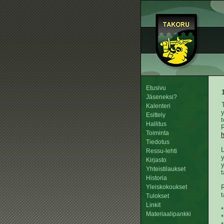
Etusivu
Jäseneksi?
Kalenteri
y
Esittely
t
Hallitus
R
Toiminta
h
Tiedotus
Ressu-lehti
y
Kirjasto
y
Yhteistilaukset
t
Historia
Yleiskokoukset
t
Tulokset
Linkit
*
Materiaalipankki
*