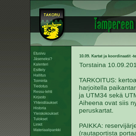
Etusivu
10.09. Kartat ja koordinaatit -t
Jäseneksi?
Torstaina 10.09.20
Kalenteri
Esittely
Hallitus
TARKOITUS: kertoa
Toiminta
Tiedotus
harjoitella paikant
Ressu-lehti
ja UTM34 sekä UT
Kirjasto
Aiheena ovat siis 
Yhteistilaukset
Historia
peruskartat.
Yleiskokoukset
Tulokset
PAIKKA: reservijärj
Linkit
Materiaalipankki
(rautaportista porta