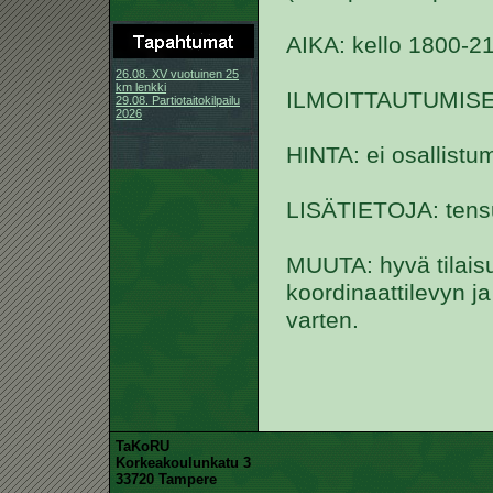
AIKA: kello 1800-21
26.08. XV vuotuinen 25
km lenkki
ILMOITTAUTUMISET: 
29.08. Partiotaitokilpailu
2026
HINTA: ei osallist
LISÄTIETOJA: tensu (
MUUTA: hyvä tilaisu
koordinaattilevyn ja
varten.
TaKoRU
Korkeakoulunkatu 3
33720 Tampere