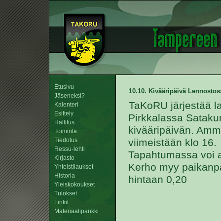
Etusivu
10.10. Kivääripäivä Lennostos
Jäseneksi?
TaKoRU järjestää l
Kalenteri
Esittely
Pirkkalassa Satak
Hallitus
kivääripäivän. Ammu
Toiminta
Tiedotus
viimeistään klo 16.
Ressu-lehti
Tapahtumassa voi a
Kirjasto
Kerho myy paikanpä
Yhteistilaukset
Historia
hintaan 0,20
Yleiskokoukset
Tulokset
Linkit
Materiaalipankki