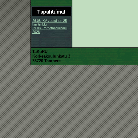
26.08. XV vuotuinen 25
km lenkki
29.08. Partiotaitokilpailu
2026
TaKoRU
Korkeakoulunkatu 3
33720 Tampere