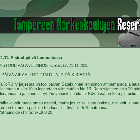
21.11. Pistoolipäivä Lennostossa
PISTOOLIPÄIVÄ LENNOSTOSSA LA 21.11.2015
1 PÄIVÄ AIKAA ILMOITTAUTUA, PIDÄ KIIRETTÄ!
TaKoRU ry järjestää pistoolipäivän Satakunnan lennoston ampumaradalla lau
loitetaan n. klo 10 ja lopetetaan viimeistään klo 16. Rata sijaitsee noin 20 
ervannasta ja sinne siirrytään yhteiskuljetuksin. Käytössä on 25m pistoolirat
aikalle voit tuoda oman aseesi, mutta jos et sellaista omista, niin voit lainat
erhon toimesta paikalle tuodaan "riittävästi" 9x19 patruunaa.
atruunoiden hinta: 9x19 0,20