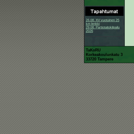
26.08. XV vuotuinen 25
km lenkki
29.08. Partiotaitokilpailu
2026
TaKoRU
Korkeakoulunkatu 3
33720 Tampere