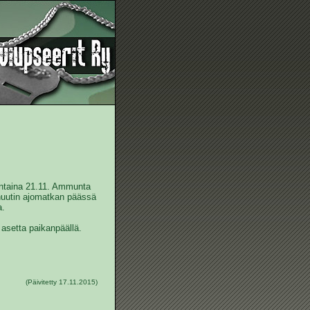
antaina 21.11. Ammunta
minuutin ajomatkan päässä
a.
a asetta paikanpäällä.
(Päivitetty 17.11.2015)