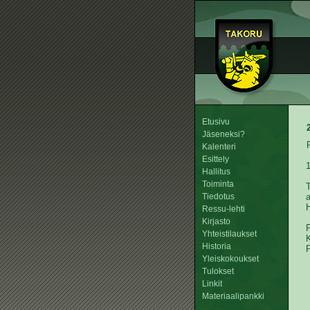
Etusivu
Jäseneksi?
Kalenteri
Esittely
Hallitus
Toiminta
Tiedotus
a
H
Ressu-lehti
Kirjasto
P
Yhteistilaukset
K
Historia
P
Yleiskokoukset
Tulokset
Linkit
Materiaalipankki