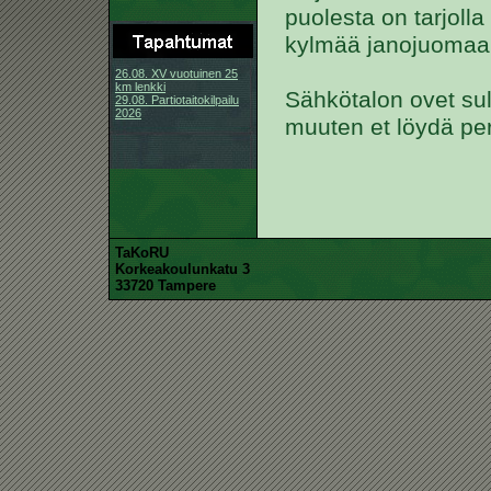
puolesta on tarjoll
kylmää janojuomaa o
26.08. XV vuotuinen 25
km lenkki
Sähkötalon ovet sulk
29.08. Partiotaitokilpailu
2026
muuten et löydä per
TaKoRU
Korkeakoulunkatu 3
33720 Tampere