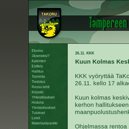
Etusivu
26.11. KKK
Jäseneksi?
Kuun Kolmas Kesk
Kalenteri
Esittely
Hallitus
KKK vyöryttää TaKo
Toiminta
Tiedotus
26.11. kello 17 alk
Ressu-lehti
Kirjasto
Kuun kolmas keskiv
Yhteistilaukset
Historia
kerhon hallitukseen
Yleiskokoukset
maanpuolustushenk
Tulokset
Linkit
Materiaalipankki
Ohjelmassa rentoa i