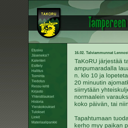
Etusivu
16.02. Talviammunnat Lennos
Jäseneksi?
TaKoRU järjestää 
Kalenteri
Esittely
ampumaradalla laua
Hallitus
n. klo 10 ja lopetet
Toiminta
Tiedotus
20 minuutin ajomat
Ressu-lehti
siirrytään yhteisku
Kirjasto
normaalein varauksin
Yhteistilaukset
Historia
koko päivän, tai nii
Yleiskokoukset
Tulokset
Tapahtumaan tuodaan
Linkit
Materiaalipankki
kerho myy paikan p