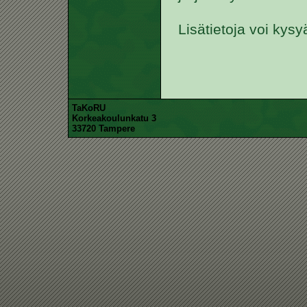
Lisätietoja voi kysyä
TaKoRU
Korkeakoulunkatu 3
33720 Tampere