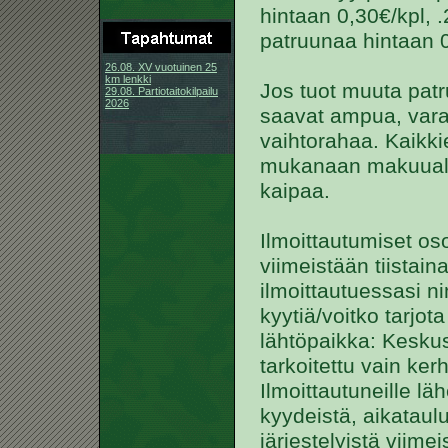
hintaan 0,30€/kpl, 
patruunaa hintaan 0
26.08. XV vuotuinen 25
km lenkki
Jos tuot muuta pat
29.08. Partiotaitokilpailu
2026
saavat ampua, vara
vaihtorahaa. Kaikki
mukanaan makuualust
kaipaa.
Ilmoittautumiset oso
viimeistään tiistai
ilmoittautuessasi n
kyytiä/voitko tarjot
lähtöpaikka: Kesku
tarkoitettu vain kerh
Ilmoittautuneille lä
kyydeistä, aikataul
järjestelyistä viime