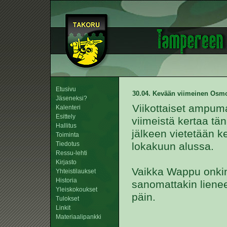
Etusivu
30.04. Kevään viimeinen Os
Jäseneksi?
Viikottaiset ampum
Kalenteri
Esittely
viimeistä kertaa t
Hallitus
jälkeen vietetään k
Toiminta
Tiedotus
lokakuun alussa.
Ressu-lehti
Kirjasto
Vaikka Wappu onkin
Yhteistilaukset
Historia
sanomattakin lienee
Yleiskokoukset
päin.
Tulokset
Linkit
Materiaalipankki