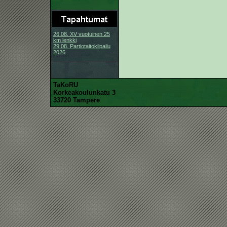
26.08. XV vuotuinen 25
km lenkki
29.08. Partiotaitokilpailu
2026
TaKoRU
Korkeakoulunkatu 3
33720 Tampere