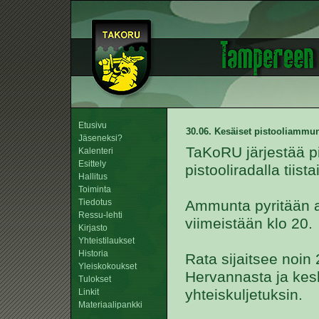
Etusivu
30.06. Kesäiset pistooliammu
Jäseneksi?
TaKoRU järjestää 
Kalenteri
Esittely
pistooliradalla tiist
Hallitus
Toiminta
Tiedotus
Ammunta pyritään a
Ressu-lehti
viimeistään klo 20.
Kirjasto
Yhteistilaukset
Historia
Rata sijaitsee noi
Yleiskokoukset
Hervannasta ja kesk
Tulokset
yhteiskuljetuksin.
Linkit
Materiaalipankki