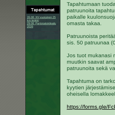
Tapahtumaan tuodaa
patruunoita tapahtu
paikalle kuulonsuojai
26.08. XV vuotuinen 25
km lenkki
omasta takaa.
29.08. Partiotaitokilpailu
2026
Patruunoista perit
sis. 50 patruunaa (
Jos tuot mukanasi 
muutkin saavat amp
patruunoita sekä va
Tapahtuma on tarkoi
kyytien järjestämis
oheisella lomakkeel
https://forms.gle/