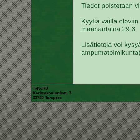
Tiedot poistetaan v
Kyytiä vailla olevii
maanantaina 29.6.
Lisätietoja voi kysy
ampumatoimikunta(ä
TaKoRU
Korkeakoulunkatu 3
33720 Tampere