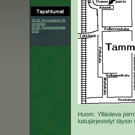
26.08. XV vuotuinen 25
km lenkki
29.08. Partiotaitokilpailu
2026
Huom: Ylläoleva piir
katujärjestelyt täysin