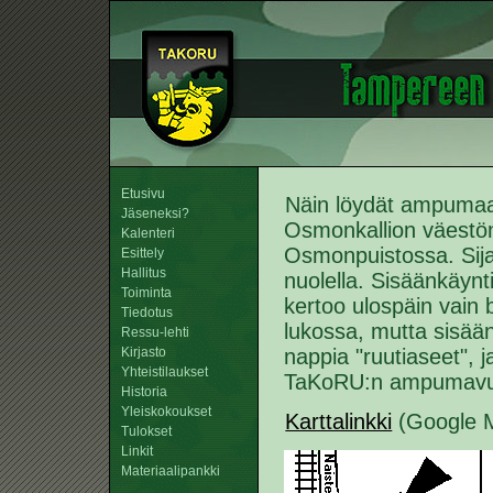
Etusivu
Näin löydät ampumaa
Jäseneksi?
Osmonkallion väestön
Kalenteri
Osmonpuistossa. Sija
Esittely
Hallitus
nuolella. Sisäänkäynt
Toiminta
kertoo ulospäin vain b
Tiedotus
lukossa, mutta sisää
Ressu-lehti
Kirjasto
nappia "ruutiaseet", j
Yhteistilaukset
TaKoRU:n ampumavuo
Historia
Yleiskokoukset
Karttalinkki
(Google 
Tulokset
Linkit
Materiaalipankki