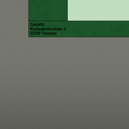
TaKoRU
Korkeakoulunkatu 3
33720 Tampere